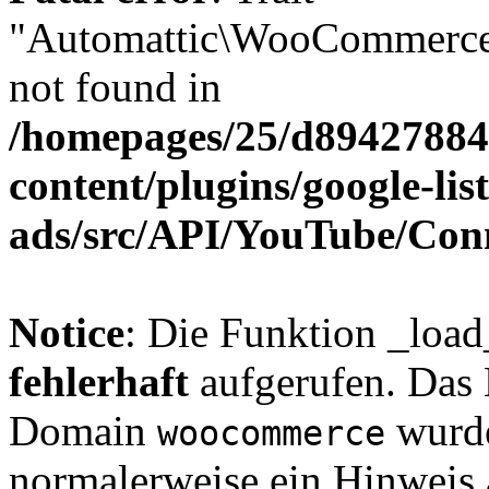
"Automattic\WooCommerce\
not found in
/homepages/25/d894278848
content/plugins/google-lis
ads/src/API/YouTube/Con
Notice
: Die Funktion _loa
fehlerhaft
aufgerufen. Das 
Domain
wurde
woocommerce
normalerweise ein Hinweis