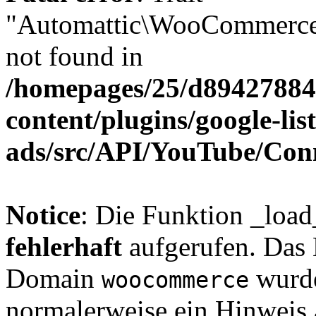
"Automattic\WooCommerce\
not found in
/homepages/25/d894278848
content/plugins/google-lis
ads/src/API/YouTube/Con
Notice
: Die Funktion _loa
fehlerhaft
aufgerufen. Das 
Domain
wurde
woocommerce
normalerweise ein Hinweis