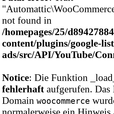
"Automattic\WooCommerce\
not found in
/homepages/25/d894278848
content/plugins/google-lis
ads/src/API/YouTube/Con
Notice
: Die Funktion _loa
fehlerhaft
aufgerufen. Das 
Domain
wurde
woocommerce
normalerweise ein Hinweis