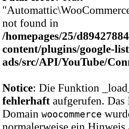
"Automattic\WooCommerce\
not found in
/homepages/25/d894278848
content/plugins/google-lis
ads/src/API/YouTube/Con
Notice
: Die Funktion _loa
fehlerhaft
aufgerufen. Das 
Domain
wurde
woocommerce
normalerweise ein Hinweis