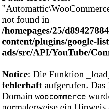
"Automattic\WooCommerce\
not found in
/homepages/25/d894278848
content/plugins/google-lis
ads/src/API/YouTube/Con
Notice
: Die Funktion _loa
fehlerhaft
aufgerufen. Das 
Domain
wurde
woocommerce
normalerweise ein Hinweis