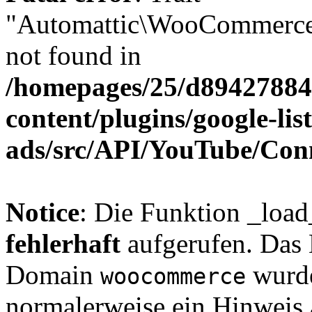
"Automattic\WooCommerce\
not found in
/homepages/25/d894278848
content/plugins/google-lis
ads/src/API/YouTube/Con
Notice
: Die Funktion _loa
fehlerhaft
aufgerufen. Das 
Domain
wurde
woocommerce
normalerweise ein Hinweis