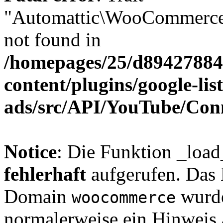
"Automattic\WooCommerce\
not found in
/homepages/25/d894278848
content/plugins/google-lis
ads/src/API/YouTube/Con
Notice
: Die Funktion _loa
fehlerhaft
aufgerufen. Das 
Domain
wurde
woocommerce
normalerweise ein Hinweis