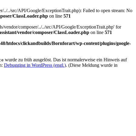
../../src/API/Google/ExceptionTrait.php): Failed to open stream: No
omposer/ClassLoader.php
on line
571
s/vendor/composer/../../src/API/Google/ExceptionTrait.php' for
-assistant/vendor/composer/ClassLoader.php
on line
571
8/htdocs/clickandbuilds/Bornforart/wp-content/plugins/google-
wurde zu früh ausgelöst. Das ist normalerweise ein Hinweis auf
ce
n:
Debugging in WordPress (engl.)
. (Diese Meldung wurde in