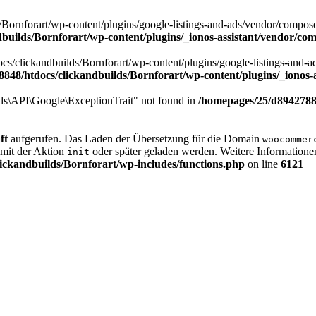
ornforart/wp-content/plugins/google-listings-and-ads/vendor/composer/
builds/Bornforart/wp-content/plugins/_ionos-assistant/vendor/c
cs/clickandbuilds/Bornforart/wp-content/plugins/google-listings-and-ad
848/htdocs/clickandbuilds/Bornforart/wp-content/plugins/_ionos
s\API\Google\ExceptionTrait" not found in
/homepages/25/d89427884
ft
aufgerufen. Das Laden der Übersetzung für die Domain
woocommer
 mit der Aktion
oder später geladen werden. Weitere Informatione
init
ickandbuilds/Bornforart/wp-includes/functions.php
on line
6121