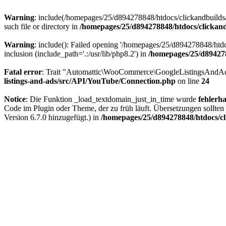
Warning
: include(/homepages/25/d894278848/htdocs/clickandbuilds/B
such file or directory in
/homepages/25/d894278848/htdocs/clickand
Warning
: include(): Failed opening '/homepages/25/d894278848/htdo
inclusion (include_path='.:/usr/lib/php8.2') in
/homepages/25/d894278
Fatal error
: Trait "Automattic\WooCommerce\GoogleListingsAndAd
listings-and-ads/src/API/YouTube/Connection.php
on line
24
Notice
: Die Funktion _load_textdomain_just_in_time wurde
fehlerha
Code im Plugin oder Theme, der zu früh läuft. Übersetzungen sollten
Version 6.7.0 hinzugefügt.) in
/homepages/25/d894278848/htdocs/cl