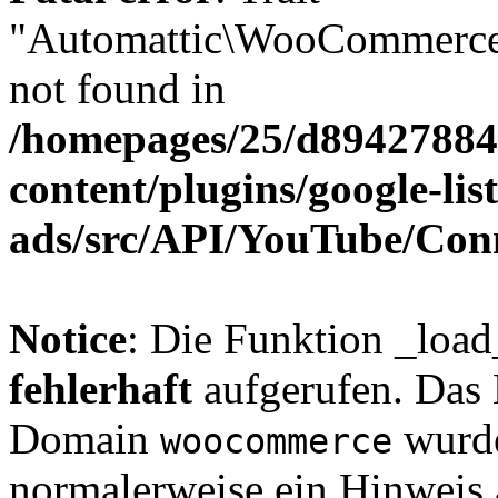
"Automattic\WooCommerce\
not found in
/homepages/25/d894278848
content/plugins/google-lis
ads/src/API/YouTube/Con
Notice
: Die Funktion _loa
fehlerhaft
aufgerufen. Das 
Domain
wurde
woocommerce
normalerweise ein Hinweis