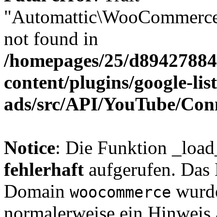
"Automattic\WooCommerce\
not found in
/homepages/25/d894278848
content/plugins/google-lis
ads/src/API/YouTube/Con
Notice
: Die Funktion _loa
fehlerhaft
aufgerufen. Das 
Domain
wurde
woocommerce
normalerweise ein Hinweis