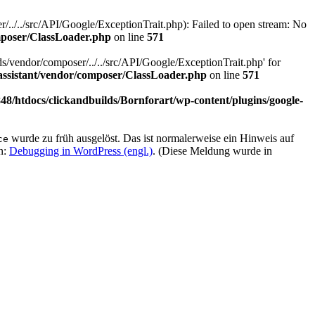
../../src/API/Google/ExceptionTrait.php): Failed to open stream: No
omposer/ClassLoader.php
on line
571
s/vendor/composer/../../src/API/Google/ExceptionTrait.php' for
-assistant/vendor/composer/ClassLoader.php
on line
571
8/htdocs/clickandbuilds/Bornforart/wp-content/plugins/google-
wurde zu früh ausgelöst. Das ist normalerweise ein Hinweis auf
ce
n:
Debugging in WordPress (engl.)
. (Diese Meldung wurde in