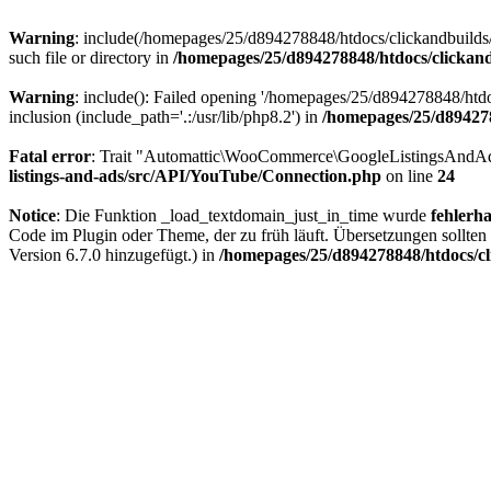
Warning
: include(/homepages/25/d894278848/htdocs/clickandbuilds/B
such file or directory in
/homepages/25/d894278848/htdocs/clickand
Warning
: include(): Failed opening '/homepages/25/d894278848/htdo
inclusion (include_path='.:/usr/lib/php8.2') in
/homepages/25/d894278
Fatal error
: Trait "Automattic\WooCommerce\GoogleListingsAndAd
listings-and-ads/src/API/YouTube/Connection.php
on line
24
Notice
: Die Funktion _load_textdomain_just_in_time wurde
fehlerha
Code im Plugin oder Theme, der zu früh läuft. Übersetzungen sollten
Version 6.7.0 hinzugefügt.) in
/homepages/25/d894278848/htdocs/cl