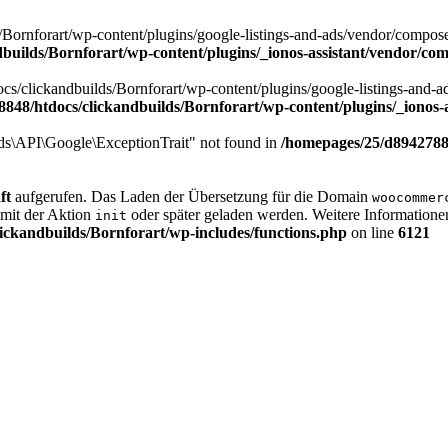
ornforart/wp-content/plugins/google-listings-and-ads/vendor/composer/
builds/Bornforart/wp-content/plugins/_ionos-assistant/vendor/c
cs/clickandbuilds/Bornforart/wp-content/plugins/google-listings-and-ad
848/htdocs/clickandbuilds/Bornforart/wp-content/plugins/_ionos
s\API\Google\ExceptionTrait" not found in
/homepages/25/d89427884
ft
aufgerufen. Das Laden der Übersetzung für die Domain
woocommer
 mit der Aktion
oder später geladen werden. Weitere Informatione
init
ickandbuilds/Bornforart/wp-includes/functions.php
on line
6121