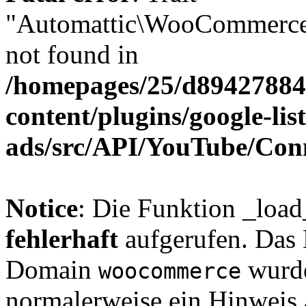
"Automattic\WooCommerce\
not found in
/homepages/25/d894278848
content/plugins/google-lis
ads/src/API/YouTube/Con
Notice
: Die Funktion _loa
fehlerhaft
aufgerufen. Das 
Domain
wurde
woocommerce
normalerweise ein Hinweis